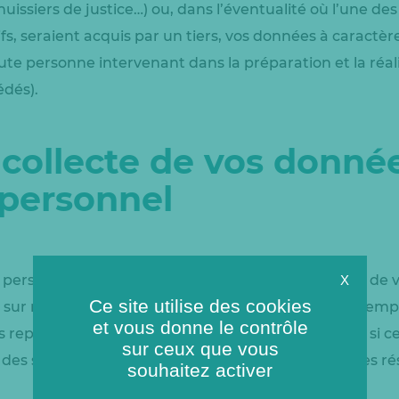
huissiers de justice…) ou, dans l’éventualité où l’une d
ifs, seraient acquis par un tiers, vos données à caract
ute personne intervenant dans la préparation et la réali
édés).
collecte de vos donné
 personnel
 personnel sont collectées soit directement auprès de 
X
Ce site utilise des cookies
z sur notre site) soit indirectement parce que votre emp
et vous donne le contrôle
s représentez nous les a communiquées, ainsi que, si ce
sur ceux que vous
 des sources accessibles publiquement telles que les ré
souhaitez activer