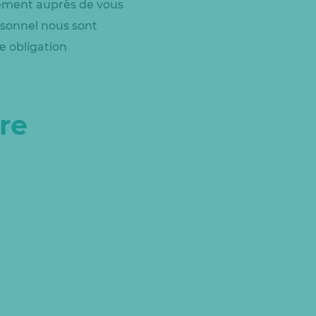
tement auprès de vous
rsonnel nous sont
e obligation
re