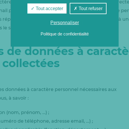
ctère personnel peuvent ensuite être collectées direc
Tout accepter
Tout refuser
mail par exemple). Lorsque ces données à caractère pe
s répondre, exécuter un contrat ou pour répondre à un
Personnaliser
le signalons lors de la collecte
Politique de confidentialité
s de données à caractè
 collectées
les données à caractère personnel nécessaires aux
us, à savoir :
on (nom, prénom, …) ;
uméro de téléphone, adresse email, …) ;