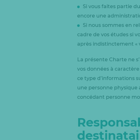
Si vous faites partie 
encore une administratio
Si nous sommes en rela
cadre de vos études si vo
après indistinctement « v
La présente Charte ne s
vos données à caractère
ce type d’informations su
une personne physique a
concédant personne mor
Responsab
destinata