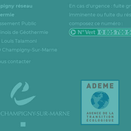
pigny réseau
En cas d'urgence : fuite g
ermie
imminente ou fuite du ré
issement Public
composez ce numéro :
nois de Géothermie
e Louis Talamoni
 Champigny-Sur-Marne
us contacter