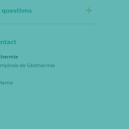
+
 questions
ontact
thermie
ampinois de Géothermie
Marne