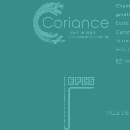
Cham
géoth
Établ
Campi
14 ru
94500
No