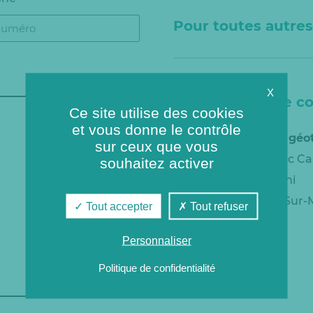
Pour toutes autres
X
Informations de c
Ce site utilise des cookies
et vous donne le contrôle
Champigny réseau géo
sur ceux que vous
Établissement Public C
souhaitez activer
14 rue Louis Talamoni
94500 Champigny-Sur-
Tout accepter
Tout refuser
Personnaliser
Politique de confidentialité