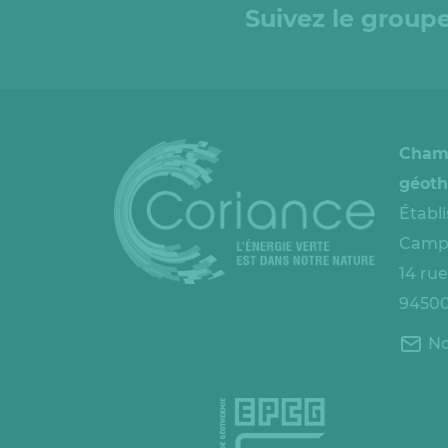
Suivez le groupe
Cham
géoth
Établ
Campi
14 ru
94500
No