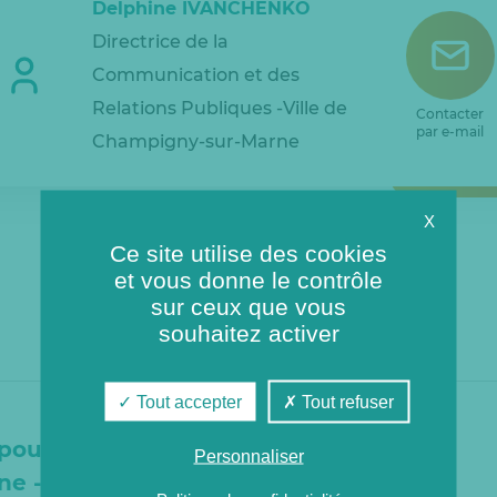
Delphine IVANCHENKO
Directrice de la
Communication et des
Relations Publiques -Ville de
Contacter
par e-mail
Champigny-sur-Marne
X
Ce site utilise des cookies
Filtrer par :
et vous donne le contrôle
sur ceux que vous
souhaitez activer
Tout accepter
Tout refuser
pour la gestion du premier réseau de
Personnaliser
ne - CP