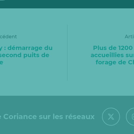
écédent
Art
 : démarrage du
Plus de 1200
second puits de
accueillies s
e
forage de C
 Coriance sur les réseaux