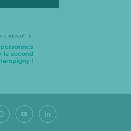
icle suivant
 personnes
ur le second
hampigny !