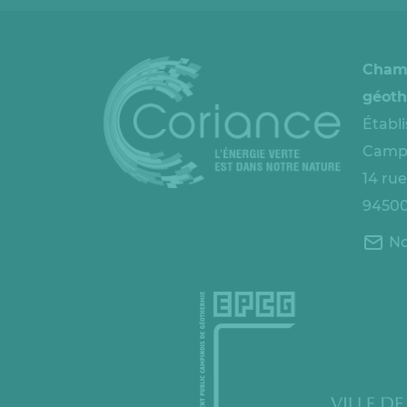
Cham
géoth
Établ
Campi
14 ru
94500
No