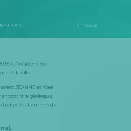
dagogiques
Retour
DERER, Président du
e de la ville.
 Laurent JEANNE et Yves
rencontré le géologue
extraites tout au long du
 mai.