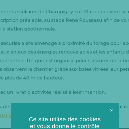
ssements scolaires de Champigny-sur-Marne peuvent s
scription préalable, au stade René Rousseau afin de voir
lle station géothermale.
écurisé a été aménagé à proximité du forage pour accue
e aux enjeux des énergies renouvelables et les enfants 
othermie. Un quiz est organisé pour s’assurer de la 
s observent le chantier grâce aux baies vitrées leur pe
 de plus de 40 m de hauteur.
 un livret d’activités réalisé à leur intention.
itants sont également proposées sur inscription préalabl
X
eau géothermie (champigny-reseau-geothermie.fr)
Ce site utilise des cookies
et vous donne le contrôle