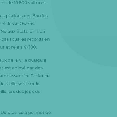
ent de 10 800 voitures.
es piscines des Bordes
y et Jesse Owens.
. Né aux États-Unis en
losa tous les records en
ur et relais 4×100.
x de la ville puisqu’il
at est animé par des
 ambassadrice Coriance
ne, elle sera sur le
le lors des jeux de
s. De plus, cela permet de