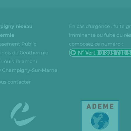
pigny réseau
En cas d'urgence : fuite g
ermie
imminente ou fuite du ré
issement Public
composez ce numéro :
nois de Géothermie
e Louis Talamoni
 Champigny-Sur-Marne
us contacter