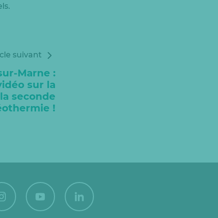
ls.
icle suivant
ur-Marne :
idéo sur la
 la seconde
othermie !