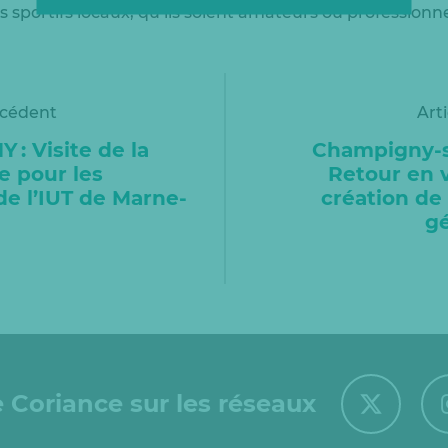
 sportifs locaux, qu’ils soient amateurs ou professionne
écédent
Art
: Visite de la
Champigny-s
e pour les
Retour en v
de l’IUT de Marne-
création de
gé
 Coriance sur les réseaux