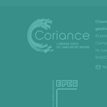
Cham
géoth
Établ
Campi
14 ru
94500
No