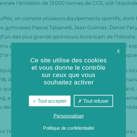
nnée l’émission de 13 000 tonnes de CO2, soit l’équival
ffés, on compte plusieurs équipements sportifs, dont l
es gymnases Pascal Tabanelli, Jean Guimier, Daniel Fer
d’un des plus grands sprinteurs Américain de l’histoire
nu pour son triomphe aux jeux de Berlin de 1936 : il exp
X
’or dans les disciplines du 100m, 200m, saut en longue
Ce site utilise des cookies
et vous donne le contrôle
quipements sportifs, Coriance soutient les acteurs locau
sur ceux que vous
018, du Red Star Judo Club de Champigny. Ce partenari
souhaitez activer
es que l’exigence et l’engagement. Amandine Buchard,
kg, a évolué dans ce club de 2013 à 2021. Dans une semai
Tout accepter
Tout refuser
-de-Mars pour tenter de décrocher une nouvelle médail
Personnaliser
Politique de confidentialité
sont fiers de participer à la décarbonation des territoire